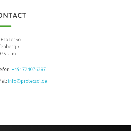
ONTACT
 ProTecSol
fenberg 7
075 Ulm
efon:
+491724076387
ail:
info@protecsol.de