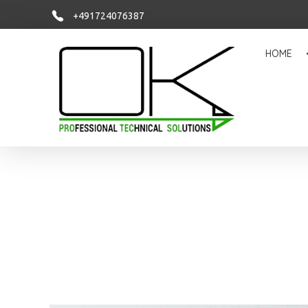
+491724076387
HOME
OK PROTECSOL
Sie haben die Idee, wir setzen sie um!