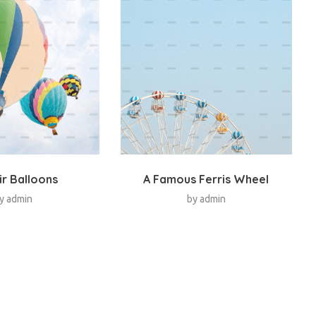
ir Balloons
A Famous Ferris Wheel
y
admin
by
admin