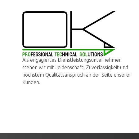
OK PROTECSOL
Sie haben die Idee, wir setzen sie um!
Als engagiertes Dienstleistungsunternehmen
stehen wir mit Leidenschaft, Zuverlässigkeit und
höchstem Qualitätsanspruch an der Seite unserer
Kunden.