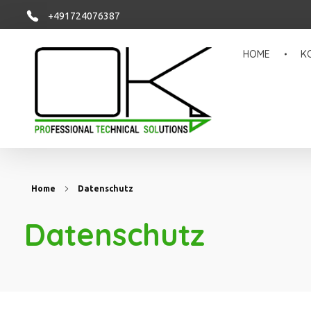
+491724076387
HOME
K
OK PROTECSOL
Sie haben die Idee, wir setzen sie um!
Home
Datenschutz
Datenschutz